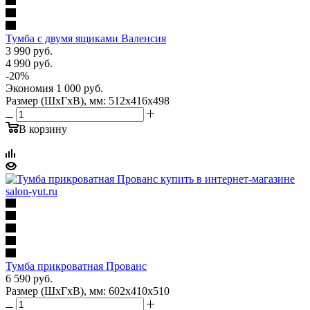
Тумба с двумя ящиками Валенсия
3 990
руб.
4 990
руб.
-
20
%
Экономия
1 000
руб.
Размер (ШхГхВ), мм: 512х416х498
В корзину
Тумба прикроватная Прованс
6 590
руб.
Размер (ШхГхВ), мм: 602х410х510